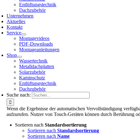
Entlüftungstechnik
Dachzubehör
Unternehmen
Aktuelles
Kontakt
Service
Montagevideos
PDF-Downloads
Montageanleitungen
Shop
Wassertechnik
Metalldachplatten
Solarzubehör
Kaminschutz
Entlüftungstechnik
Dachzubehör
Suche nach:
Wenn die Ergebnisse der automatischen Vervollständigung verfügbar
aufzurufen. Nutzer von Touch-Geräten können durch Berührung od
Sortieren nach
Standardsortierung
Sortieren nach
Standardsortierung
Sortieren nach
Name