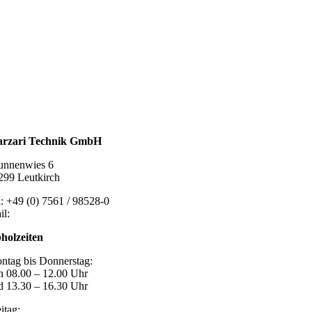
talldachplatten
larzubehör
minschutz
tlüftungstechnik
chzubehör
rzari Technik GmbH
unnenwies 6
299 Leutkirch
l: +49 (0) 7561 / 98528-0
il:
post@marzari-technik.de
holzeiten
ntag bis Donnerstag:
n 08.00 – 12.00 Uhr
d 13.30 – 16.30 Uhr
itag: