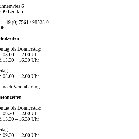
unnenwies 6
299 Leutkirch
l: +49 (0) 7561 / 98528-0
il:
post@marzari-technik.de
holzeiten
ntag bis Donnerstag:
n 08.00 – 12.00 Uhr
d 13.30 – 16.30 Uhr
itag:
n 08.00 – 12.00 Uhr
d nach Vereinbarung
lefonzeiten
ntag bis Donnerstag:
n 09.30 – 12.00 Uhr
d 13.30 – 16.30 Uhr
itag:
n 09.30 – 12.00 Uhr