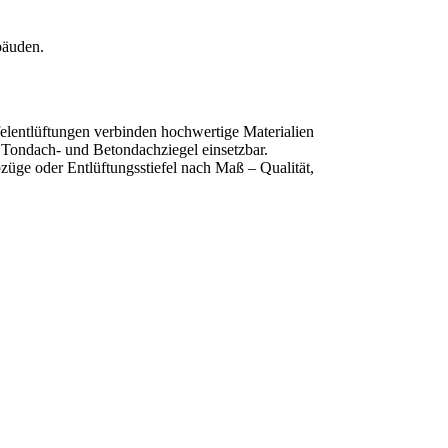
bäuden.
felentlüftungen verbinden hochwertige Materialien
r Tondach- und Betondachziegel einsetzbar.
üge oder Entlüftungsstiefel nach Maß – Qualität,