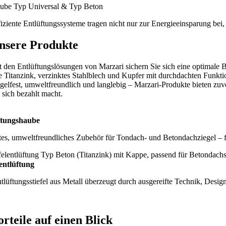
ube Typ Universal & Typ Beton
fiziente Entlüftungssysteme tragen nicht nur zur Energieeinsparung bei
nsere Produkte
t den Entlüftungslösungen von Marzari sichern Sie sich eine optimale 
e Titanzink, verzinktes Stahlblech und Kupfer mit durchdachten Funktio
gelfest, umweltfreundlich und langlebig – Marzari-Produkte bieten zu
e sich bezahlt macht.
ftungshaube
es, umweltfreundliches Zubehör für Tondach- und Betondachziegel – fl
lentlüftung
tlüftungsstiefel aus Metall überzeugt durch ausgereifte Technik, Design
orteile auf einen Blick