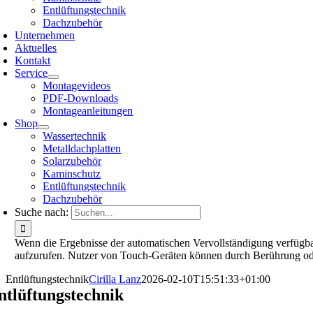
Entlüftungstechnik
Dachzubehör
Unternehmen
Aktuelles
Kontakt
Service
Montagevideos
PDF-Downloads
Montageanleitungen
Shop
Wassertechnik
Metalldachplatten
Solarzubehör
Kaminschutz
Entlüftungstechnik
Dachzubehör
Suche nach:
Wenn die Ergebnisse der automatischen Vervollständigung verfügbar
aufzurufen. Nutzer von Touch-Geräten können durch Berührung od
Entlüftungstechnik
Cirilla Lanz
2026-02-10T15:51:33+01:00
ntlüftungstechnik