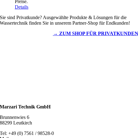
Preise.
Details
Sie sind Privatkunde? Ausgewählte Produkte & Lösungen für die
Wassertechnik finden Sie in unserem Partner-Shop für Endkunden!
→ ZUM SHOP FÜR PRIVATKUNDE
Wassertechnik
Metalldachplatten
Solarzubehör
Kaminschutz
Entlüftungstechnik
Dachzubehör
Marzari Technik GmbH
Brunnenwies 6
88299 Leutkirch
Tel: +49 (0) 7561 / 98528-0