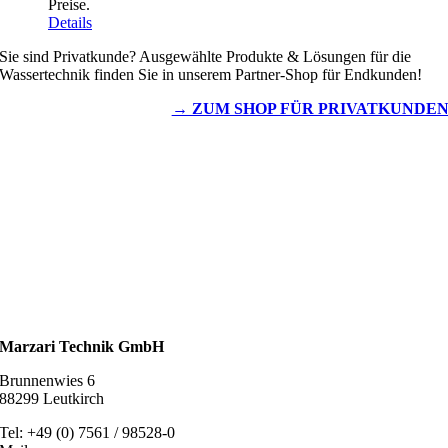
Preise.
Details
Sie sind Privatkunde? Ausgewählte Produkte & Lösungen für die
Wassertechnik finden Sie in unserem Partner-Shop für Endkunden!
→ ZUM SHOP FÜR PRIVATKUNDE
Wassertechnik
Metalldachplatten
Solarzubehör
Kaminschutz
Entlüftungstechnik
Dachzubehör
Marzari Technik GmbH
Brunnenwies 6
88299 Leutkirch
Tel: +49 (0) 7561 / 98528-0