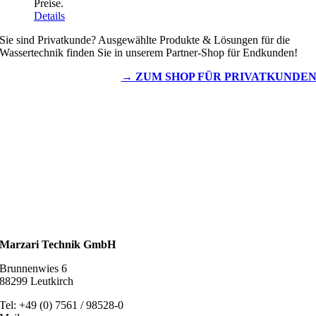
Preise.
Details
Sie sind Privatkunde? Ausgewählte Produkte & Lösungen für die
Wassertechnik finden Sie in unserem Partner-Shop für Endkunden!
→ ZUM SHOP FÜR PRIVATKUNDE
Wassertechnik
Metalldachplatten
Solarzubehör
Kaminschutz
Entlüftungstechnik
Dachzubehör
Marzari Technik GmbH
Brunnenwies 6
88299 Leutkirch
Tel: +49 (0) 7561 / 98528-0