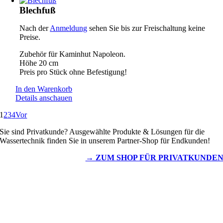
Blechfuß
Nach der
Anmeldung
sehen Sie bis zur Freischaltung keine
Preise.
Zubehör für Kaminhut Napoleon.
Höhe 20 cm
Preis pro Stück ohne Befestigung!
In den Warenkorb
Details anschauen
1
2
3
4
Vor
Sie sind Privatkunde? Ausgewählte Produkte & Lösungen für die
Wassertechnik finden Sie in unserem Partner-Shop für Endkunden!
→ ZUM SHOP FÜR PRIVATKUNDE
Wassertechnik
Metalldachplatten
Solarzubehör