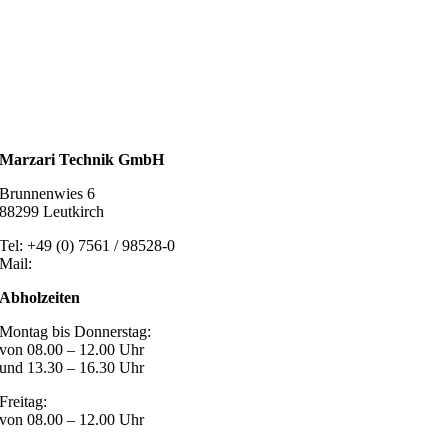
Solarzubehör
Kaminschutz
Entlüftungstechnik
Dachzubehör
Marzari Technik GmbH
Brunnenwies 6
88299 Leutkirch
Tel: +49 (0) 7561 / 98528-0
Mail:
post@marzari-technik.de
Abholzeiten
Montag bis Donnerstag:
von 08.00 – 12.00 Uhr
und 13.30 – 16.30 Uhr
Freitag:
von 08.00 – 12.00 Uhr