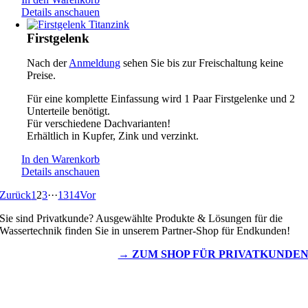
Details anschauen
Firstgelenk
Nach der
Anmeldung
sehen Sie bis zur Freischaltung keine
Preise.
Für eine komplette Einfassung wird 1 Paar Firstgelenke und 2
Unterteile benötigt.
Für verschiedene Dachvarianten!
Erhältlich in Kupfer, Zink und verzinkt.
In den Warenkorb
Details anschauen
Zurück
1
2
3
···
13
14
Vor
Sie sind Privatkunde? Ausgewählte Produkte & Lösungen für die
Wassertechnik finden Sie in unserem Partner-Shop für Endkunden!
→ ZUM SHOP FÜR PRIVATKUNDE
Wassertechnik
Metalldachplatten