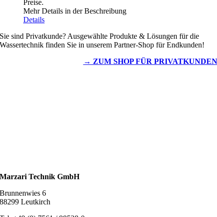
Preise.
Mehr Details in der Beschreibung
Details
Sie sind Privatkunde? Ausgewählte Produkte & Lösungen für die
Wassertechnik finden Sie in unserem Partner-Shop für Endkunden!
→ ZUM SHOP FÜR PRIVATKUNDE
Wassertechnik
Metalldachplatten
Solarzubehör
Kaminschutz
Entlüftungstechnik
Dachzubehör
Marzari Technik GmbH
Brunnenwies 6
88299 Leutkirch