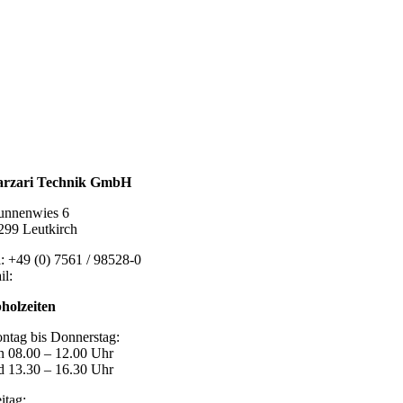
talldachplatten
larzubehör
minschutz
tlüftungstechnik
chzubehör
rzari Technik GmbH
unnenwies 6
299 Leutkirch
l: +49 (0) 7561 / 98528-0
il:
post@marzari-technik.de
holzeiten
ntag bis Donnerstag:
n 08.00 – 12.00 Uhr
d 13.30 – 16.30 Uhr
itag: