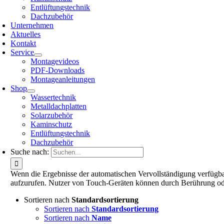
Entlüftungstechnik
Dachzubehör
Unternehmen
Aktuelles
Kontakt
Service
Montagevideos
PDF-Downloads
Montageanleitungen
Shop
Wassertechnik
Metalldachplatten
Solarzubehör
Kaminschutz
Entlüftungstechnik
Dachzubehör
Suche nach:
Wenn die Ergebnisse der automatischen Vervollständigung verfügbar
aufzurufen. Nutzer von Touch-Geräten können durch Berührung od
Sortieren nach
Standardsortierung
Sortieren nach
Standardsortierung
Sortieren nach
Name