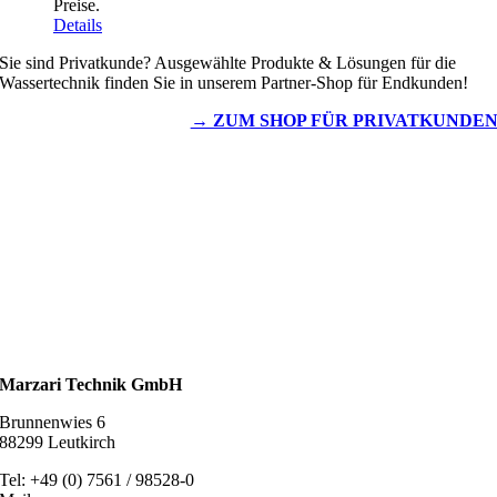
Preise.
Details
Sie sind Privatkunde? Ausgewählte Produkte & Lösungen für die
Wassertechnik finden Sie in unserem Partner-Shop für Endkunden!
→ ZUM SHOP FÜR PRIVATKUNDE
Wassertechnik
Metalldachplatten
Solarzubehör
Kaminschutz
Entlüftungstechnik
Dachzubehör
Marzari Technik GmbH
Brunnenwies 6
88299 Leutkirch
Tel: +49 (0) 7561 / 98528-0