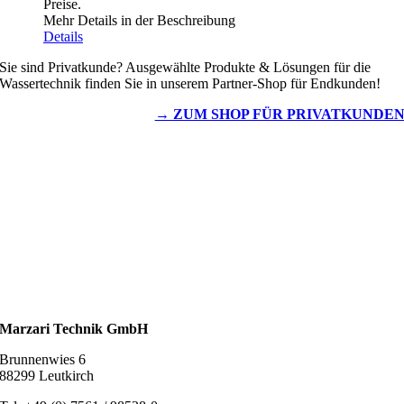
Preise.
Mehr Details in der Beschreibung
Details
Sie sind Privatkunde? Ausgewählte Produkte & Lösungen für die
Wassertechnik finden Sie in unserem Partner-Shop für Endkunden!
→ ZUM SHOP FÜR PRIVATKUNDE
Wassertechnik
Metalldachplatten
Solarzubehör
Kaminschutz
Entlüftungstechnik
Dachzubehör
Marzari Technik GmbH
Brunnenwies 6
88299 Leutkirch