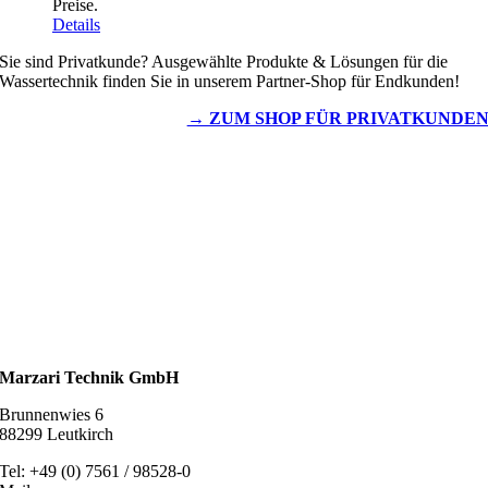
Preise.
Details
Sie sind Privatkunde? Ausgewählte Produkte & Lösungen für die
Wassertechnik finden Sie in unserem Partner-Shop für Endkunden!
→ ZUM SHOP FÜR PRIVATKUNDE
Wassertechnik
Metalldachplatten
Solarzubehör
Kaminschutz
Entlüftungstechnik
Dachzubehör
Marzari Technik GmbH
Brunnenwies 6
88299 Leutkirch
Tel: +49 (0) 7561 / 98528-0