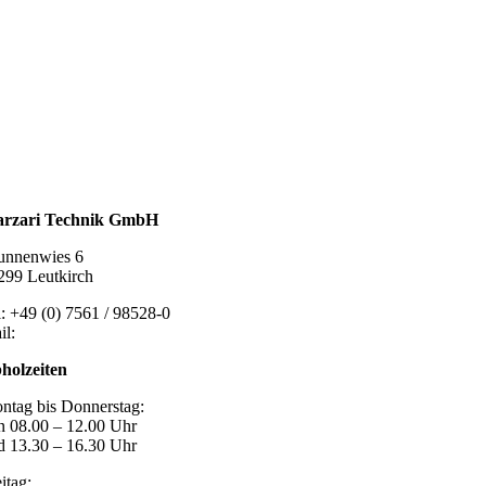
talldachplatten
larzubehör
minschutz
tlüftungstechnik
chzubehör
rzari Technik GmbH
unnenwies 6
299 Leutkirch
l: +49 (0) 7561 / 98528-0
il:
post@marzari-technik.de
holzeiten
ntag bis Donnerstag:
n 08.00 – 12.00 Uhr
d 13.30 – 16.30 Uhr
itag: