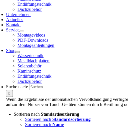
Entlüftungstechnik
Dachzubehör
Unternehmen
Aktuelles
Kontakt
Service
Montagevideos
PDF-Downloads
Montageanleitungen
Shop
Wassertechnik
Metalldachplatten
Solarzubehör
Kaminschutz
Entlüftungstechnik
Dachzubehör
Suche nach:
Wenn die Ergebnisse der automatischen Vervollständigung verfügbar
aufzurufen. Nutzer von Touch-Geräten können durch Berührung od
Sortieren nach
Standardsortierung
Sortieren nach
Standardsortierung
Sortieren nach
Name