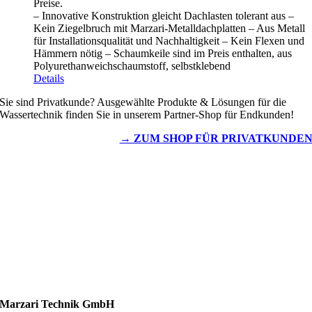
Preise.
– Innovative Konstruktion gleicht Dachlasten tolerant aus –
Kein Ziegelbruch mit Marzari-Metalldachplatten – Aus Metall
für Installationsqualität und Nachhaltigkeit – Kein Flexen und
Hämmern nötig – Schaumkeile sind im Preis enthalten, aus
Polyurethanweichschaumstoff, selbstklebend
Details
Sie sind Privatkunde? Ausgewählte Produkte & Lösungen für die
Wassertechnik finden Sie in unserem Partner-Shop für Endkunden!
→ ZUM SHOP FÜR PRIVATKUNDE
Wassertechnik
Metalldachplatten
Solarzubehör
Kaminschutz
Entlüftungstechnik
Dachzubehör
Marzari Technik GmbH