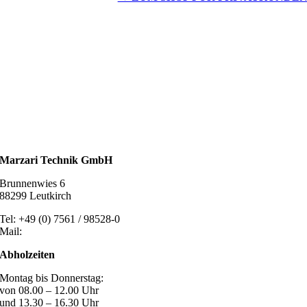
Wassertechnik
Metalldachplatten
Solarzubehör
Kaminschutz
Entlüftungstechnik
Dachzubehör
Marzari Technik GmbH
Brunnenwies 6
88299 Leutkirch
Tel: +49 (0) 7561 / 98528-0
Mail:
post@marzari-technik.de
Abholzeiten
Montag bis Donnerstag:
von 08.00 – 12.00 Uhr
und 13.30 – 16.30 Uhr