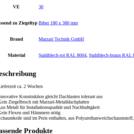
VE
30
ssend zu Ziegeltyp
Biber 180 x 380 mm
Brand
Marzari Technik GmbH
Material
Stahlblech-rot RAL 8004
,
Stahlblech-braun RAL 
eschreibung
Lieferzeit ca. 2 Wochen
Innovative Konstruktion gleicht Dachlasten tolerant aus
Kein Ziegelbruch mit Marzari-Metalldachplatten
us Metall für Installationsqualität und Nachhaltigkeit
Kein Flexen und Hämmern nötig
Schaumkeile sind im Preis enthalten, aus Polyurethanweichschaumstoff,
assende Produkte