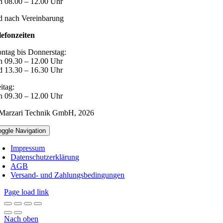
n 08.00 – 12.00 Uhr
d nach Vereinbarung
lefonzeiten
ntag bis Donnerstag:
n 09.30 – 12.00 Uhr
d 13.30 – 16.30 Uhr
itag:
n 09.30 – 12.00 Uhr
Marzari Technik GmbH,
2026
oggle Navigation
Impressum
Datenschutzerklärung
AGB
Versand- und Zahlungsbedingungen
Page load link
Nach oben