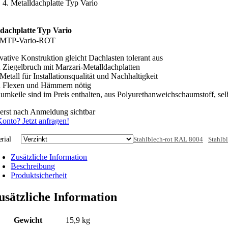
Metalldachplatte Typ Vario
ldachplatte Typ Vario
MTP-Vario-ROT
vative Konstruktion gleicht Dachlasten tolerant aus
 Ziegelbruch mit Marzari-Metalldachplatten
Metall für Installationsqualität und Nachhaltigkeit
n Flexen und Hämmern nötig
umkeile sind im Preis enthalten, aus Polyurethanweichschaumstoff, sel
 erst nach Anmeldung sichtbar
onto? Jetzt anfragen!
rial
Stahlblech-rot RAL 8004
Stahlb
Zusätzliche Information
Beschreibung
Produktsicherheit
usätzliche Information
Gewicht
15,9 kg