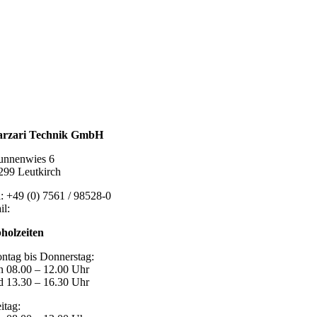
talldachplatten
larzubehör
minschutz
tlüftungstechnik
chzubehör
rzari Technik GmbH
unnenwies 6
299 Leutkirch
l: +49 (0) 7561 / 98528-0
il:
post@marzari-technik.de
holzeiten
ntag bis Donnerstag:
n 08.00 – 12.00 Uhr
d 13.30 – 16.30 Uhr
itag: