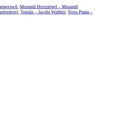
apperswil
,
Morandi Herzziegel – Morandi
nfordern!
,
Tegula – Jacobi Walther
,
Terra Piatta –