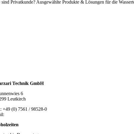
e sind Privatkunde? Ausgewählte Produkte & Lösungen für die Wassert
ssertechnik
talldachplatten
larzubehör
minschutz
tlüftungstechnik
chzubehör
rzari Technik GmbH
unnenwies 6
299 Leutkirch
l: +49 (0) 7561 / 98528-0
il:
post@marzari-technik.de
holzeiten