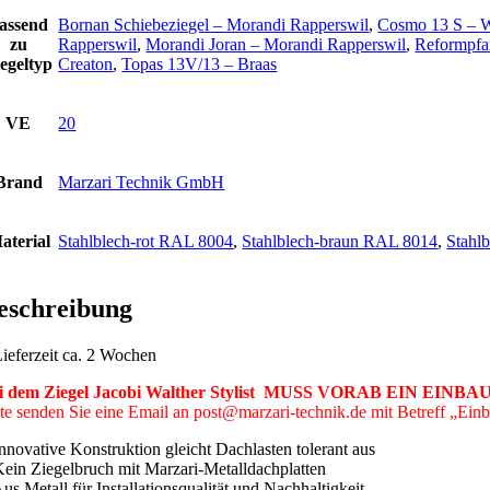
assend
Bornan Schiebeziegel – Morandi Rapperswil
,
Cosmo 13 S – W
zu
Rapperswil
,
Morandi Joran – Morandi Rapperswil
,
Reformpfa
egeltyp
Creaton
,
Topas 13V/13 – Braas
VE
20
Brand
Marzari Technik GmbH
aterial
Stahlblech-rot RAL 8004
,
Stahlblech-braun RAL 8014
,
Stahl
eschreibung
Lieferzeit ca. 2 Wochen
i dem Ziegel Jacobi Walther Stylist MUSS VORAB EIN EINBA
tte senden Sie eine Email an post@marzari-technik.de mit Betreff „Ein
Innovative Konstruktion gleicht Dachlasten tolerant aus
Kein Ziegelbruch mit Marzari-Metalldachplatten
us Metall für Installationsqualität und Nachhaltigkeit