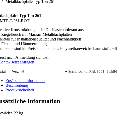
Metalldachplatte Typ Ton 261
ldachplatte Typ Ton 261
MTP-T-261-ROT
vative Konstruktion gleicht Dachlasten tolerant aus
 Ziegelbruch mit Marzari-Metalldachplatten
Metall für Installationsqualität und Nachhaltigkeit
n Flexen und Hämmern nötig
umkeile sind im Preis enthalten, aus Polyurethanweichschaumstoff, sel
 erst nach Anmeldung sichtbar
onto? Jetzt anfragen!
rial
Stahlblech-rot RAL 8004
Stahlb
Zusätzliche Information
Beschreibung
Produktsicherheit
usätzliche Information
ewicht
22 kg