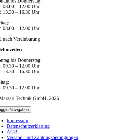
ntag bis Donnerstag:
n 08.00 – 12.00 Uhr
d 13.30 – 16.30 Uhr
itag:
n 08.00 – 12.00 Uhr
d nach Vereinbarung
lefonzeiten
ntag bis Donnerstag:
n 09.30 – 12.00 Uhr
d 13.30 – 16.30 Uhr
itag:
n 09.30 – 12.00 Uhr
Marzari Technik GmbH,
2026
oggle Navigation
Impressum
Datenschutzerklärung
AGB
Versand- und Zahlungsbedingungen