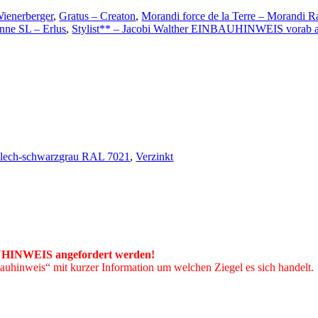
ienerberger
,
Gratus – Creaton
,
Morandi force de la Terre – Morandi R
nne SL – Erlus
,
Stylist** – Jacobi Walther EINBAUHINWEIS vorab a
blech-schwarzgrau RAL 7021
,
Verzinkt
UHINWEIS angefordert werden!
bauhinweis“ mit kurzer Information um welchen Ziegel es sich handelt.