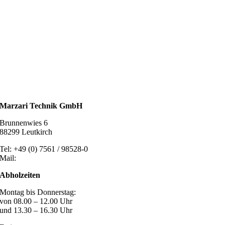
Wassertechnik
Metalldachplatten
Solarzubehör
Kaminschutz
Entlüftungstechnik
Dachzubehör
Marzari Technik GmbH
Brunnenwies 6
88299 Leutkirch
Tel: +49 (0) 7561 / 98528-0
Mail:
post@marzari-technik.de
Abholzeiten
Montag bis Donnerstag:
von 08.00 – 12.00 Uhr
und 13.30 – 16.30 Uhr