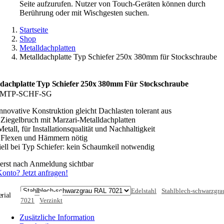
Seite aufzurufen. Nutzer von Touch-Geräten können durch
Berührung oder mit Wischgesten suchen.
Startseite
Shop
Metalldachplatten
Metalldachplatte Typ Schiefer 250x 380mm für Stockschraube
ldachplatte Typ Schiefer 250x 380mm Für Stockschraube
MTP-SCHF-SG
Innovative Konstruktion gleicht Dachlasten tolerant aus
 Ziegelbruch mit Marzari-Metalldachplatten
Metall, für Installationsqualität und Nachhaltigkeit
 Flexen und Hämmern nötig
iell bei Typ Schiefer: kein Schaumkeil notwendig
 erst nach Anmeldung sichtbar
onto? Jetzt anfragen!
Edelstahl
Stahlblech-schwarzgr
rial
7021
Verzinkt
Zusätzliche Information