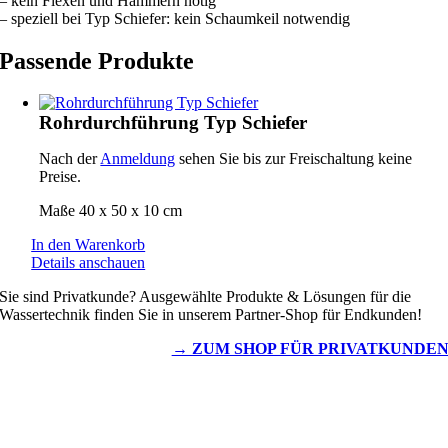
– kein Flexen und Hämmern nötig
– speziell bei Typ Schiefer: kein Schaumkeil notwendig
Passende Produkte
Rohrdurchführung Typ Schiefer
Nach der
Anmeldung
sehen Sie bis zur Freischaltung keine
Preise.
Maße 40 x 50 x 10 cm
In den Warenkorb
Details anschauen
Sie sind Privatkunde? Ausgewählte Produkte & Lösungen für die
Wassertechnik finden Sie in unserem Partner-Shop für Endkunden!
→ ZUM SHOP FÜR PRIVATKUNDE
Wassertechnik
Metalldachplatten