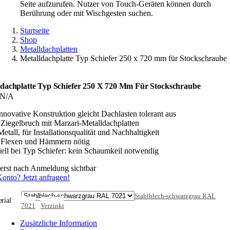
Seite aufzurufen. Nutzer von Touch-Geräten können durch
Berührung oder mit Wischgesten suchen.
Startseite
Shop
Metalldachplatten
Metalldachplatte Typ Schiefer 250 x 720 mm für Stockschraube
ldachplatte Typ Schiefer 250 X 720 Mm Für Stockschraube
N/A
Innovative Konstruktion gleicht Dachlasten tolerant aus
 Ziegelbruch mit Marzari-Metalldachplatten
Metall, für Installationsqualität und Nachhaltigkeit
 Flexen und Hämmern nötig
iell bei Typ Schiefer: kein Schaumkeil notwendig
 erst nach Anmeldung sichtbar
onto? Jetzt anfragen!
Stahlblech-schwarzgrau RAL
rial
7021
Verzinkt
Zusätzliche Information