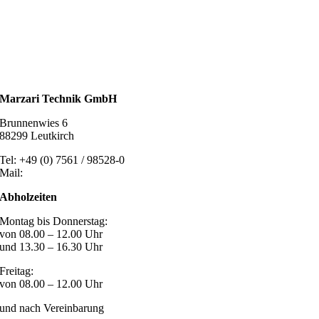
Solarzubehör
Kaminschutz
Entlüftungstechnik
Dachzubehör
Marzari Technik GmbH
Brunnenwies 6
88299 Leutkirch
Tel: +49 (0) 7561 / 98528-0
Mail:
post@marzari-technik.de
Abholzeiten
Montag bis Donnerstag:
von 08.00 – 12.00 Uhr
und 13.30 – 16.30 Uhr
Freitag:
von 08.00 – 12.00 Uhr
und nach Vereinbarung