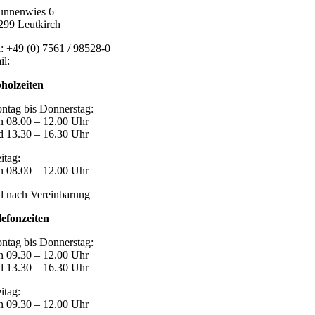
unnenwies 6
299 Leutkirch
l: +49 (0) 7561 / 98528-0
il:
post@marzari-technik.de
holzeiten
ntag bis Donnerstag:
n 08.00 – 12.00 Uhr
d 13.30 – 16.30 Uhr
itag:
n 08.00 – 12.00 Uhr
d nach Vereinbarung
lefonzeiten
ntag bis Donnerstag:
n 09.30 – 12.00 Uhr
d 13.30 – 16.30 Uhr
itag:
n 09.30 – 12.00 Uhr