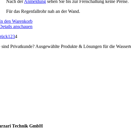
Nach der
Anmeldung
sehen Sie bis zur Freischaltung keine Preise.
Für das Regenfallrohr nah an der Wand.
In den Warenkorb
Details anschauen
rück
1
2
3
4
e sind Privatkunde? Ausgewählte Produkte & Lösungen für die Wassert
ssertechnik
talldachplatten
larzubehör
minschutz
tlüftungstechnik
chzubehör
rzari Technik GmbH