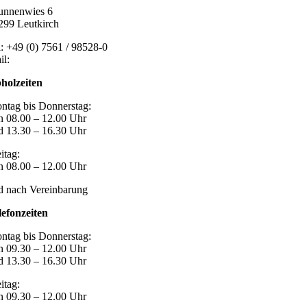
unnenwies 6
299 Leutkirch
l: +49 (0) 7561 / 98528-0
il:
post@marzari-technik.de
holzeiten
ntag bis Donnerstag:
n 08.00 – 12.00 Uhr
d 13.30 – 16.30 Uhr
itag:
n 08.00 – 12.00 Uhr
d nach Vereinbarung
lefonzeiten
ntag bis Donnerstag:
n 09.30 – 12.00 Uhr
d 13.30 – 16.30 Uhr
itag:
n 09.30 – 12.00 Uhr