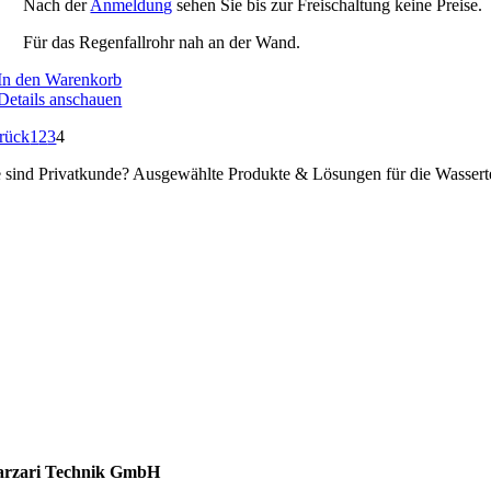
Nach der
Anmeldung
sehen Sie bis zur Freischaltung keine Preise.
Für das Regenfallrohr nah an der Wand.
In den Warenkorb
Details anschauen
rück
1
2
3
4
e sind Privatkunde? Ausgewählte Produkte & Lösungen für die Wassert
ssertechnik
talldachplatten
larzubehör
minschutz
tlüftungstechnik
chzubehör
rzari Technik GmbH