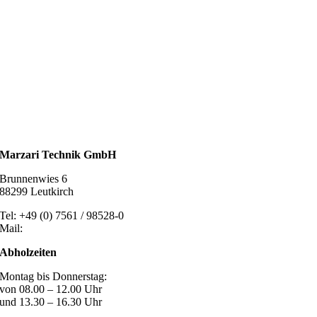
Wassertechnik
Metalldachplatten
Solarzubehör
Kaminschutz
Entlüftungstechnik
Dachzubehör
Marzari Technik GmbH
Brunnenwies 6
88299 Leutkirch
Tel: +49 (0) 7561 / 98528-0
Mail:
post@marzari-technik.de
Abholzeiten
Montag bis Donnerstag:
von 08.00 – 12.00 Uhr
und 13.30 – 16.30 Uhr