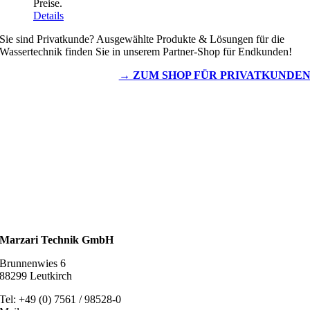
Preise.
Details
Sie sind Privatkunde? Ausgewählte Produkte & Lösungen für die
Wassertechnik finden Sie in unserem Partner-Shop für Endkunden!
→ ZUM SHOP FÜR PRIVATKUNDE
Wassertechnik
Metalldachplatten
Solarzubehör
Kaminschutz
Entlüftungstechnik
Dachzubehör
Marzari Technik GmbH
Brunnenwies 6
88299 Leutkirch
Tel: +49 (0) 7561 / 98528-0