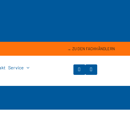
→ ZU DEN FACHHÄNDLERN
akt
Service