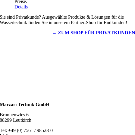
Preise.
Details
Sie sind Privatkunde? Ausgewählte Produkte & Lösungen für die
Wassertechnik finden Sie in unserem Partner-Shop für Endkunden!
→ ZUM SHOP FÜR PRIVATKUNDE
Wassertechnik
Metalldachplatten
Solarzubehör
Kaminschutz
Entlüftungstechnik
Dachzubehör
Marzari Technik GmbH
Brunnenwies 6
88299 Leutkirch
Tel: +49 (0) 7561 / 98528-0