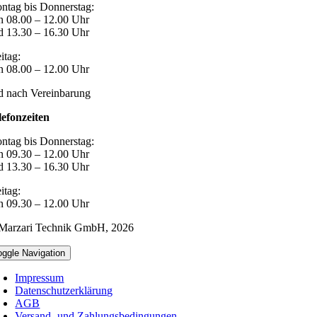
ntag bis Donnerstag:
n 08.00 – 12.00 Uhr
d 13.30 – 16.30 Uhr
itag:
n 08.00 – 12.00 Uhr
d nach Vereinbarung
lefonzeiten
ntag bis Donnerstag:
n 09.30 – 12.00 Uhr
d 13.30 – 16.30 Uhr
itag:
n 09.30 – 12.00 Uhr
Marzari Technik GmbH,
2026
oggle Navigation
Impressum
Datenschutzerklärung
AGB
Versand- und Zahlungsbedingungen