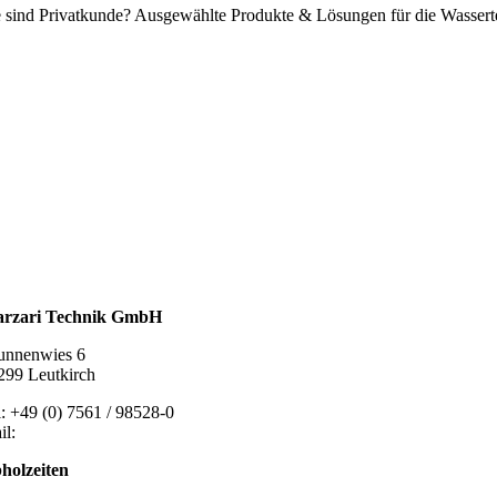
e sind Privatkunde? Ausgewählte Produkte & Lösungen für die Wassert
ssertechnik
talldachplatten
larzubehör
minschutz
tlüftungstechnik
chzubehör
rzari Technik GmbH
unnenwies 6
299 Leutkirch
l: +49 (0) 7561 / 98528-0
il:
post@marzari-technik.de
holzeiten