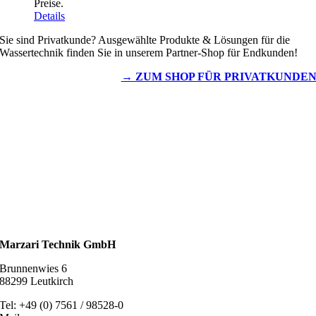
Preise.
Details
Sie sind Privatkunde? Ausgewählte Produkte & Lösungen für die
Wassertechnik finden Sie in unserem Partner-Shop für Endkunden!
→ ZUM SHOP FÜR PRIVATKUNDE
Wassertechnik
Metalldachplatten
Solarzubehör
Kaminschutz
Entlüftungstechnik
Dachzubehör
Marzari Technik GmbH
Brunnenwies 6
88299 Leutkirch
Tel: +49 (0) 7561 / 98528-0