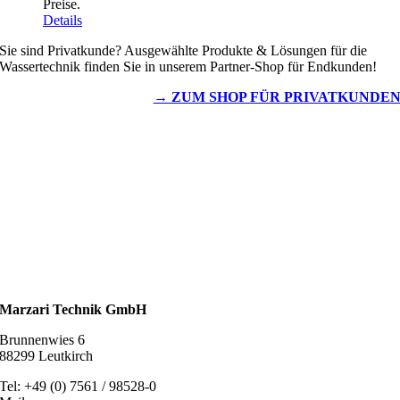
Preise.
Details
Sie sind Privatkunde? Ausgewählte Produkte & Lösungen für die
Wassertechnik finden Sie in unserem Partner-Shop für Endkunden!
→ ZUM SHOP FÜR PRIVATKUNDE
Wassertechnik
Metalldachplatten
Solarzubehör
Kaminschutz
Entlüftungstechnik
Dachzubehör
Marzari Technik GmbH
Brunnenwies 6
88299 Leutkirch
Tel: +49 (0) 7561 / 98528-0